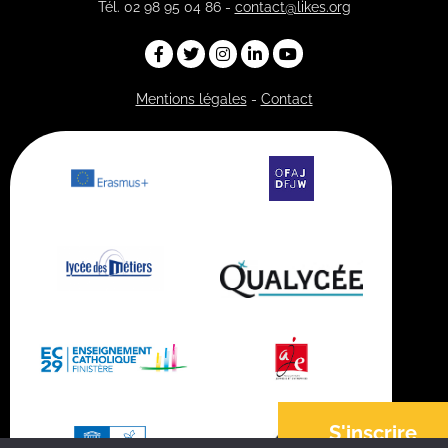
Tél. 02 98 95 04 86 -
contact@likes.org
Mentions légales
-
Contact
S'inscrire