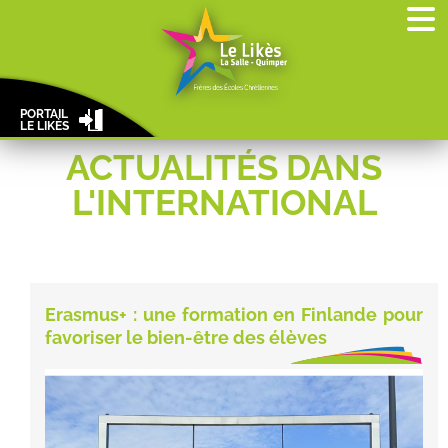
PORTAIL
LE LIKÈS
ACTUALITÉS DANS
L'INTERNATIONAL
Erasmus+ : une formation en Finlande pour
favoriser le bien-être des élèves