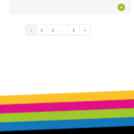
+
1
2
3
…
5
»